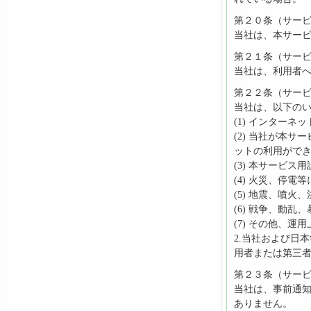
第２０条（サー
当社は、本サー
第２１条（サー
当社は、利用者
第２２条（サー
当社は、以下の
(1) インター
(2) 当社が本
ットの利用がで
(3) 本サービ
(4) 火災、停
(5) 地震、噴
(6) 戦争、動
(7) その他、
2.当社および日
用者または第三
第２３条（サー
当社は、事前通
ありません。