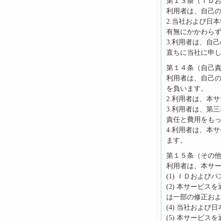
第１３条（ＩＤ
利用者は、自己
2.当社および日
有無にかかわら
3.利用者は、自
直ちに当社に申
第１４条（自己
利用者は、自己
を負います。
2.利用者は、本
3.利用者は、第
責任と費用をも
4.利用者は、本
ます。
第１５条（その
利用者は、本サ
(1) ＩＤおよ
(2) 本サービ
は一部の修正お
(4) 当社およ
(5) 本サービ