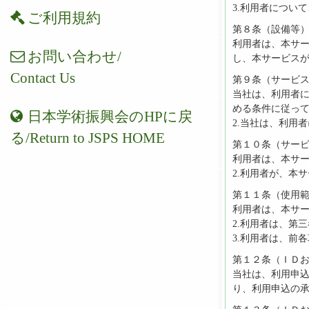
3.利用者につい
ご利用規約
第８条（設備等
利用者は、本サ
お問い合わせ/
し、本サービス
Contact Us
第９条（サービ
当社は、利用者
める条件に従っ
日本学術振興会のHPに戻
2.当社は、利用
る/Return to JSPS HOME
第１０条（サー
利用者は、本サ
2.利用者が、本
第１１条（使用
利用者は、本サ
2.利用者は、第
3.利用者は、前
第１２条（ＩＤ
当社は、利用申
り、利用申込の