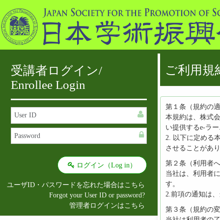
ご利用規
受講者ログイン/
Enrollee Login
第１条（規約の
本規約は、株式
い提供するe-ラ
2. 以下に定め
させることがあ
第２条（利用者
当社は、利用者
す。
ユーザID・パスワードを忘れた場合はこちら
2.前項の通知は
Forgot your User ID or password?
管理者ログインはこちら
第３条（規約の
当社は利用者の