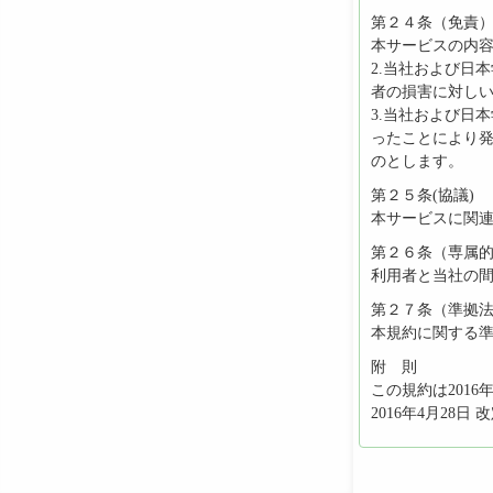
第２４条（免責
本サービスの内
2.当社および日
者の損害に対し
3.当社および日
ったことにより
のとします。
第２５条(協議)
本サービスに関
第２６条（専属
利用者と当社の
第２７条（準拠
本規約に関する
附 則
この規約は2016
2016年4月28日 