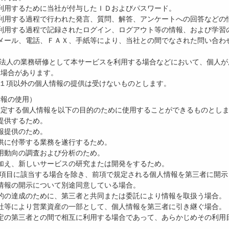
スを利用するために当社が付与したＩＤおよびパスワード。
スを利用する過程で行われた発言、質問、解答、アンケートへの回答などの
スを利用する過程で記録されたログイン、ログアウト等の情報、および学
電子メール、電話、ＦＡＸ、手紙等により、当社との間でなされた問い合
る法人の業務研修として本サービスを利用する場合などにおいて、個人
る場合があります。
第１項以外の個人情報の提供は受けないものとします。
情報の使用）
規定する個人情報を以下の目的のために使用することができるものとし
を提供するため。
情報提供のため。
ス提供に付帯する業務を遂行するため。
ス利用動向の調査および分析のため。
スに加え、新しいサービスの研究または開発をするため。
の項目に該当する場合を除き、前項で規定される個人情報を第三者に開
個人情報の開示について別途同意している場合。
用目的の達成のために、第三者と共同または委託により情報を取扱う場合。
、分社等により営業資産の一部として、個人情報を第三者に引き継ぐ場合。
を特定の第三者との間で相互に利用する場合であって、あらかじめその利