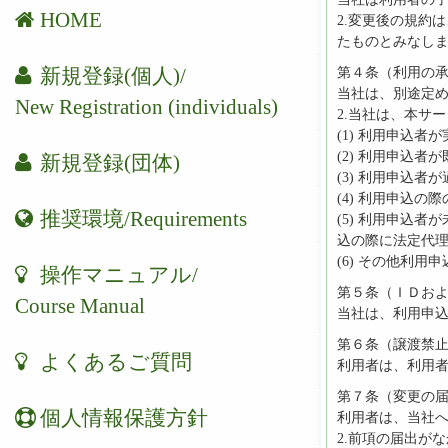
HOME
2.変更後の規約
たものとみなし
新規登録(個人)/
第４条（利用の
当社は、別途定
New Registration (individuals)
2.当社は、本サ
(1) 利用申込者
(2) 利用申込
新規登録(団体)
(3) 利用申込
(4) 利用申込
推奨環境/Requirements
(5) 利用申込
込の際に法定代
(6) その他利
操作マニュアル/
第５条（ＩＤお
Course Manual
当社は、利用申
第６条（譲渡禁
よくあるご質問
利用者は、利用
第７条（変更の
個人情報保護方針
利用者は、当社
2.前項の届出が