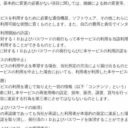
て、基本的に変更の必要がない項目に関しては、婚姻による姓の変更等
）
ービスを利用するために必要な通信機器、ソフトウェア、その他これら
が利用可能な状態に置くものとします。また、自己の費用と責任でイン
ス利用開始の許諾）
に対するＩＤおよびパスワードの発行もって本サービスの利用を当該利
て利用することができるものとします。
者に対するＩＤおよびパスワードの発行ならびに本サービスの利用許諾
ビスの利用中止）
ービスの利用中止を希望する場合、当社所定の方法により届け出るもの
サービスの利用を中止した場合においても、利用者が利用した本サービ
範囲）
ービスの利用を通じて知りえた一切の情報（以下「コンテンツ」という
三者に対し本サービスの再使用権の設定、頒布、販売、譲渡、貸与を行
各項に違反する行為を第三者にさせてはならないものとします。
およびパスワードの抹消）
込の承認後であっても当社が承認した利用者が本規約の規定に違反した
承諾を取り消し、発行済のＩＤおよびパスワードを抹消することができ