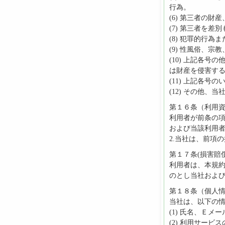
行為。
(6) 第三者の
(7) 第三者を
(8) 犯罪的行
(9) 性風俗、宗
(10) 上記各
は財産を侵害す
(11) 上記各
(12) その他
第１６条（利用
利用者が前条の
および当該利用
2.当社は、前項
第１７条(損害賠償
利用者は、本規
のとし当社およ
第１８条（個人
当社は、以下の
(1) 氏名、Ｅ
(2) 利用サービ