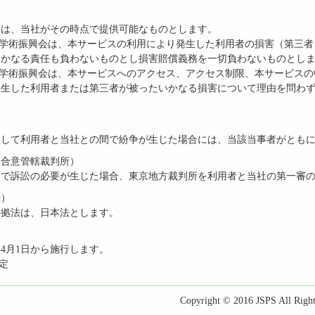
）
容は、当社がその時点で提供可能なものとします。
本学術振興会は、本サービスの利用により発生した利用者の損害（第三
いかなる責任も負わないものとし損害賠償義務を一切負わないものとし
本学術振興会は、本サービスへのアクセス、アクセス制限、本サービス
発生した利用者または第三者が被ったいかなる損害について理由を問わ
連して利用者と当社との間で紛争が生じた場合には、当該当事者がとも
的合意管轄裁判所）
間で訴訟の必要が生じた場合、東京地方裁判所を利用者と当社の第一審
法）
準拠法は、日本法とします。
年4月1日から施行します。
改定
Copyright © 2016 JSPS All Right