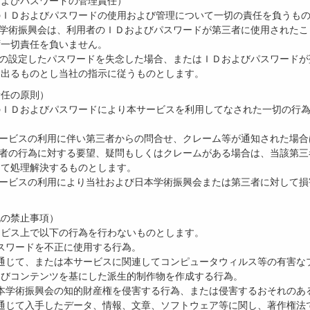
およびパスワードの管理責任）
のＩＤおよびパスワードの使用および管理について一切の責任を負うも
本学術振興会は、利用者のＩＤおよびパスワードが第三者に使用された
ず一切責任を負いません。
己の設定したパスワードを失念した場合、またはＩＤおよびパスワード
し出るものとし当社の指示に従うものとします。
責任の原則）
のＩＤおよびパスワードにより本サービスを利用してなされた一切の行
サービスの利用に伴い第三者からの問合せ、クレーム等が通知された場
三者の行為に対する要望、疑問もしくはクレームがある場合は、当該第
って処理解決するものとします。
サービスの利用により当社および日本学術振興会または第三者に対して
他の禁止事項）
ービス上で以下の行為を行わないものとします。
びパスワードを不正に使用する行為。
スを通じて、または本サービスに関連してコンピュータウィルス等の有害なプ
よびコンテンツを基にした派生的制作物を作成する行為。
び日本学術振興会の知的財産権を侵害する行為、または侵害するおそれのあ
スを通じて入手したデータ、情報、文章、ソフトウェア等に関し、著作権