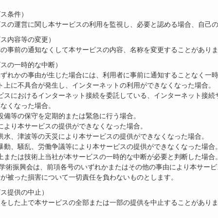
ビス条件）
ビスの運営に関し本サービスの利用を監視し、必要と認める場合、自己
ビス内容等の変更）
への事前の通知なくして本サービスの内容、名称を変更することがあり
ビスの一時的な中断）
いずれかの事由が生じた場合には、利用者に事前に通知することなく一
ネット上に不具合が発生し、インターネットの利用ができなくなった場合。
サービスにおけるインターネット接続を委託している、インターネット接
きなくなった場合。
ス用設備等の保守を定期的または緊急に行う場合。
電等により本サービスの提供ができなくなった場合。
火、洪水、津波等の天災により本サービスの提供ができなくなった場合。
乱、暴動、騒乱、労働争議等により本サービスの提供ができなくなった場合
運用上または技術上当社が本サービスの一時的な中断が必要と判断した場合
本学術振興会は、前項各号のいずれかまたはその他の事由により本サー
者が被った損害について一切責任を負わないものとします。
ビス提供の中止）
知をした上で本サービスの全部または一部の提供を中止することがあり