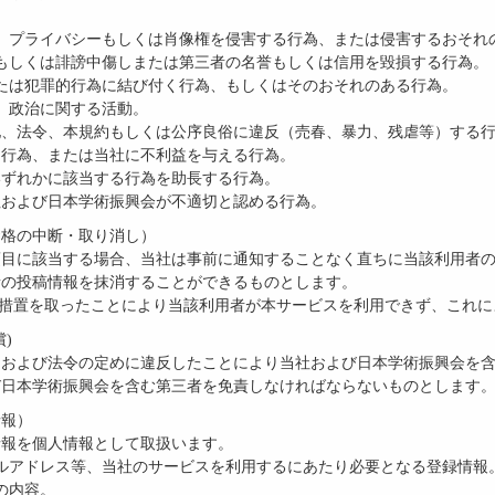
財産、プライバシーもしくは肖像権を侵害する行為、または侵害するおそれ
差別もしくは誹謗中傷しまたは第三者の名誉もしくは信用を毀損する行為。
為または犯罪的行為に結び付く行為、もしくはそのおそれのある行為。
教、政治に関する活動。
号の他、法令、本規約もしくは公序良俗に違反（売春、暴力、残虐等）す
る行為、または当社に不利益を与える行為。
号のいずれかに該当する行為を助長する行為。
、当社および日本学術振興会が不適切と認める行為。
資格の中断・取り消し）
項目に該当する場合、当社は事前に通知することなく直ちに当該利用者
者の投稿情報を抹消することができるものとします。
の措置を取ったことにより当該利用者が本サービスを利用できず、これ
)
約および法令の定めに違反したことにより当社および日本学術振興会を
び日本学術振興会を含む第三者を免責しなければならないものとします
情報）
情報を個人情報として取扱います。
メールアドレス等、当社のサービスを利用するにあたり必要となる登録情報
スの内容。