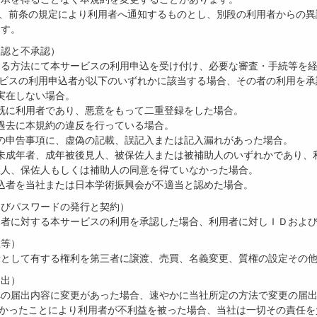
は、前条の規定により利用者へ通知するものとし、別段の利用者からの
ます。
承認と不承認）
める方法にて本サービスの利用申込を受け付け、必要な審査・手続等を
ービスの利用申込者が以下のいずれかに該当する場合、その者の利用を
が実在しない場合。
者が既に利用者であり、悪意をもって二重登録をした場合。
者が過去に本規約の違反を行っている場合。
の際の申告事項に、虚偽の記載、誤記入または記入漏れがあった場合。
者が未成年者、成年被後見人、被保佐人または被補助人のいずれかであり
理人、保佐人もしくは補助人の同意を得ていなかった場合。
用申込者を当社または日本学術振興会が不適当と認めた場合。
よびパスワードの発行と契約）
込者に対する本サービスの利用を承認した場合、利用者に対しＩＤおよ
止等）
者として有する権利を第三者に譲渡、売買、名義変更、質権の設定その
届出）
への届出内容に変更があった場合、速やかに当社所定の方法で変更の届
なかったことにより利用者が不利益を被った場合、当社は一切その責任